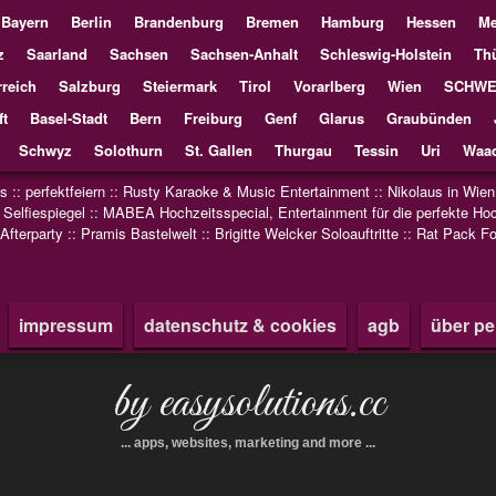
Bayern
Berlin
Brandenburg
Bremen
Hamburg
Hessen
Me
z
Saarland
Sachsen
Sachsen-Anhalt
Schleswig-Holstein
Th
reich
Salzburg
Steiermark
Tirol
Vorarlberg
Wien
SCHWE
ft
Basel-Stadt
Bern
Freiburg
Genf
Glarus
Graubünden
Schwyz
Solothurn
St. Gallen
Thurgau
Tessin
Uri
Waad
us
::
perfektfeiern
::
Rusty Karaoke & Music Entertainment
::
Nikolaus in Wien
:
Selfiespiegel
::
MABEA Hochzeitsspecial, Entertainment für die perfekte Hoc
 Afterparty
::
Pramis Bastelwelt
::
Brigitte Welcker Soloauftritte
::
Rat Pack Fo
impressum
datenschutz & cookies
agb
über pe
by easysolutions.cc
... apps, websites, marketing and more ...