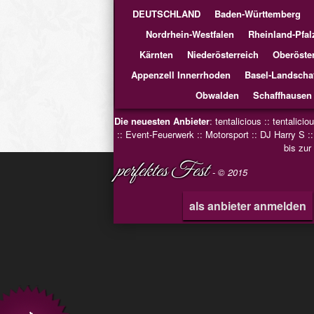
DEUTSCHLAND
Baden-Württemberg
Nordrhein-Westfalen
Rheinland-Pfal
Kärnten
Niederösterreich
Oberöster
Appenzell Innerrhoden
Basel-Landscha
Obwalden
Schaffhausen
Die neuesten Anbieter
:
tentalicious
::
tentalicio
::
Event-Feuerwerk
::
Motorsport
::
DJ Harry S
:
bis zur
perfektes Fest
- © 2015
als anbieter anmelden