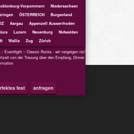
cklenburg-Vorpommern
Niedersachsen
üringen
ÖSTERREICH
Burgenland
IZ
Aargau
Appenzell Ausserrhoden
Jura
Luzern
Neuenburg
Nidwalden
t
Wallis
Zug
Zürich
::
Eventlight
::
Classic Rocks - wir vergeigen nix!
hzeit von der Trauung über den Empfang, Dinner
rmation
rfektes fest
anfragen