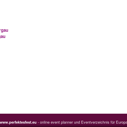
rgau
gau
www.perfektesfest.eu
- online event planner und Eventverzeichnis für Europ