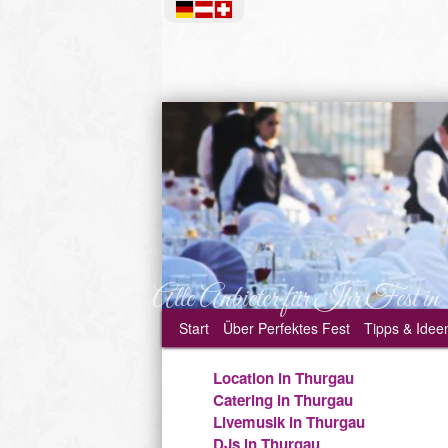
Alle Anbieter für Ihr Fest in
Start
Über
Perfektes Fest
Tipps & Idee
Location in Thurgau
Catering in Thurgau
Livemusik in Thurgau
DJs in Thurgau