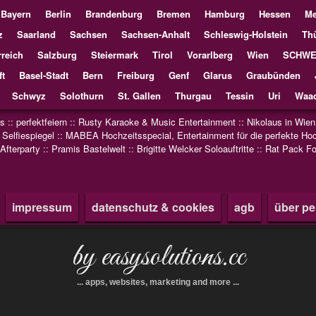
Bayern
Berlin
Brandenburg
Bremen
Hamburg
Hessen
Me
z
Saarland
Sachsen
Sachsen-Anhalt
Schleswig-Holstein
Th
reich
Salzburg
Steiermark
Tirol
Vorarlberg
Wien
SCHWE
ft
Basel-Stadt
Bern
Freiburg
Genf
Glarus
Graubünden
Schwyz
Solothurn
St. Gallen
Thurgau
Tessin
Uri
Waad
us
::
perfektfeiern
::
Rusty Karaoke & Music Entertainment
::
Nikolaus in Wien
:
Selfiespiegel
::
MABEA Hochzeitsspecial, Entertainment für die perfekte Hoc
 Afterparty
::
Pramis Bastelwelt
::
Brigitte Welcker Soloauftritte
::
Rat Pack Fo
impressum
datenschutz & cookies
agb
über pe
by easysolutions.cc
... apps, websites, marketing and more ...