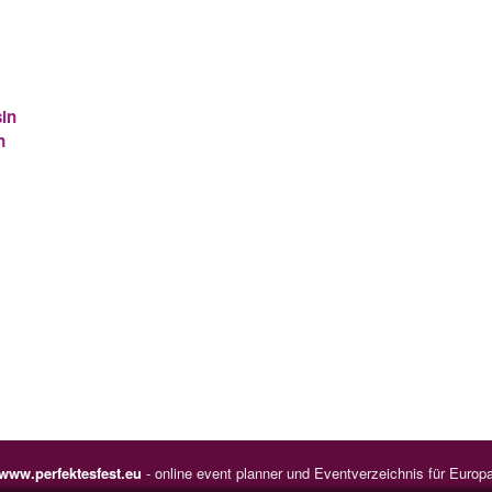
sin
n
www.perfektesfest.eu
- online event planner und Eventverzeichnis für Europ