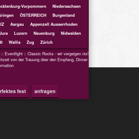
cklenburg-Vorpommern
Niedersachsen
üringen
ÖSTERREICH
Burgenland
IZ
Aargau
Appenzell Ausserrhoden
Jura
Luzern
Neuenburg
Nidwalden
t
Wallis
Zug
Zürich
::
Eventlight
::
Classic Rocks - wir vergeigen nix!
hzeit von der Trauung über den Empfang, Dinner
rmation
rfektes fest
anfragen