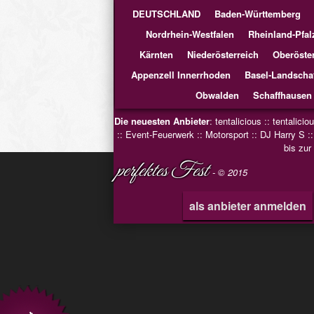
DEUTSCHLAND
Baden-Württemberg
Nordrhein-Westfalen
Rheinland-Pfal
Kärnten
Niederösterreich
Oberöster
Appenzell Innerrhoden
Basel-Landscha
Obwalden
Schaffhausen
Die neuesten Anbieter
:
tentalicious
::
tentalicio
::
Event-Feuerwerk
::
Motorsport
::
DJ Harry S
:
bis zur
perfektes Fest
- © 2015
als anbieter anmelden