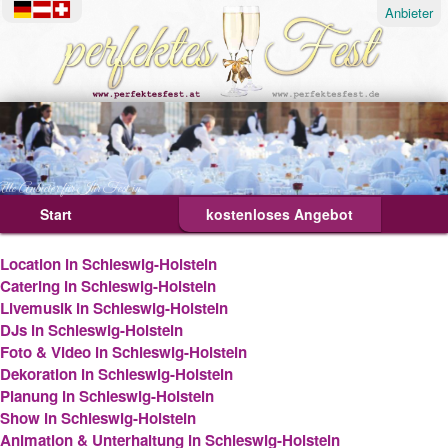
Anbieter
lle Anbieter für Ihr Fest in
Start
Über
Tipps & Ideen
kostenloses Angebot
Deutschland
Österreich
Ablauf
Location in Schleswig-Holstein
Geburtstagsfeier
Catering in Schleswig-Holstein
Livemusik in Schleswig-Holstein
Hochzeit
DJs in Schleswig-Holstein
Foto & Video in Schleswig-Holstein
Weihnachtsfeier
Dekoration in Schleswig-Holstein
Planung in Schleswig-Holstein
Show in Schleswig-Holstein
Animation & Unterhaltung in Schleswig-Holstein