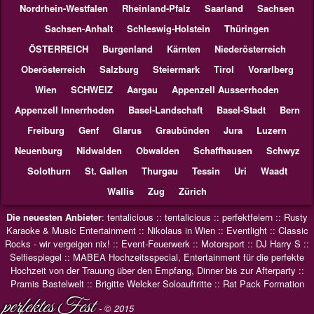
Nordrhein-Westfalen
Rheinland-Pfalz
Saarland
Sachsen
Sachsen-Anhalt
Schleswig-Holstein
Thüringen
ÖSTERREICH
Burgenland
Kärnten
Niederösterreich
Oberösterreich
Salzburg
Steiermark
Tirol
Vorarlberg
Wien
SCHWEIZ
Aargau
Appenzell Ausserrhoden
Appenzell Innerrhoden
Basel-Landschaft
Basel-Stadt
Bern
Freiburg
Genf
Glarus
Graubünden
Jura
Luzern
Neuenburg
Nidwalden
Obwalden
Schaffhausen
Schwyz
Solothurn
St. Gallen
Thurgau
Tessin
Uri
Waadt
Wallis
Zug
Zürich
Die neuesten Anbieter
:
tentalicious
::
tentalicious
::
perfektfeiern
::
Rusty
Karaoke & Music Entertainment
::
Nikolaus in Wien
::
Eventlight
::
Classic
Rocks - wir vergeigen nix!
::
Event-Feuerwerk
::
Motorsport
::
DJ Harry S
::
Selfiespiegel
::
MABEA Hochzeitsspecial, Entertainment für die perfekte
Hochzeit von der Trauung über den Empfang, Dinner bis zur Afterparty
::
Pramis Bastelwelt
::
Brigitte Welcker Soloauftritte
::
Rat Pack Formation
perfektes Fest
- © 2015