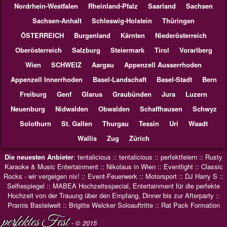
Nordrhein-Westfalen
Rheinland-Pfalz
Saarland
Sachsen
Sachsen-Anhalt
Schleswig-Holstein
Thüringen
ÖSTERREICH
Burgenland
Kärnten
Niederösterreich
Oberösterreich
Salzburg
Steiermark
Tirol
Vorarlberg
Wien
SCHWEIZ
Aargau
Appenzell Ausserrhoden
Appenzell Innerrhoden
Basel-Landschaft
Basel-Stadt
Bern
Freiburg
Genf
Glarus
Graubünden
Jura
Luzern
Neuenburg
Nidwalden
Obwalden
Schaffhausen
Schwyz
Solothurn
St. Gallen
Thurgau
Tessin
Uri
Waadt
Wallis
Zug
Zürich
Die neuesten Anbieter
:
tentalicious
::
tentalicious
::
perfektfeiern
::
Rusty
Karaoke & Music Entertainment
::
Nikolaus in Wien
::
Eventlight
::
Classic
Rocks - wir vergeigen nix!
::
Event-Feuerwerk
::
Motorsport
::
DJ Harry S
::
Selfiespiegel
::
MABEA Hochzeitsspecial, Entertainment für die perfekte
Hochzeit von der Trauung über den Empfang, Dinner bis zur Afterparty
::
Pramis Bastelwelt
::
Brigitte Welcker Soloauftritte
::
Rat Pack Formation
perfektes Fest
- © 2015