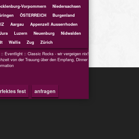
cklenburg-Vorpommern
Niedersachsen
üringen
ÖSTERREICH
Burgenland
IZ
Aargau
Appenzell Ausserrhoden
Jura
Luzern
Neuenburg
Nidwalden
t
Wallis
Zug
Zürich
::
Eventlight
::
Classic Rocks - wir vergeigen nix!
hzeit von der Trauung über den Empfang, Dinner
rmation
rfektes fest
anfragen