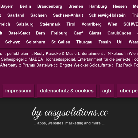
Bayern
Berlin
Brandenburg
Bremen
Hamburg
Hessen
Me
z
Saarland
Sachsen
Sachsen-Anhalt
Schleswig-Holstein
Th
reich
Salzburg
Steiermark
Tirol
Vorarlberg
Wien
SCHWE
ft
Basel-Stadt
Bern
Freiburg
Genf
Glarus
Graubünden
Schwyz
Solothurn
St. Gallen
Thurgau
Tessin
Uri
Waad
us
::
perfektfeiern
::
Rusty Karaoke & Music Entertainment
::
Nikolaus in Wien
:
Selfiespiegel
::
MABEA Hochzeitsspecial, Entertainment für die perfekte Hoc
 Afterparty
::
Pramis Bastelwelt
::
Brigitte Welcker Soloauftritte
::
Rat Pack Fo
impressum
datenschutz & cookies
agb
über pe
by easysolutions.cc
... apps, websites, marketing and more ...