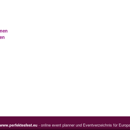
emen
men
www.perfektesfest.eu
- online event planner und Eventverzeichnis für Europ