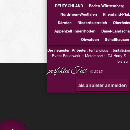
DEUTSCHLAND
Baden-Württemberg
Nordrhein-Westfalen
Rheinland-Pfal
Kärnten
Niederösterreich
Oberöster
Appenzell Innerrhoden
Basel-Landscha
Obwalden
Schaffhausen
Die neuesten Anbieter
:
tentalicious
::
tentalicio
::
Event-Feuerwerk
::
Motorsport
::
DJ Harry S
:
bis zur
perfektes Fest
- © 2015
als anbieter anmelden